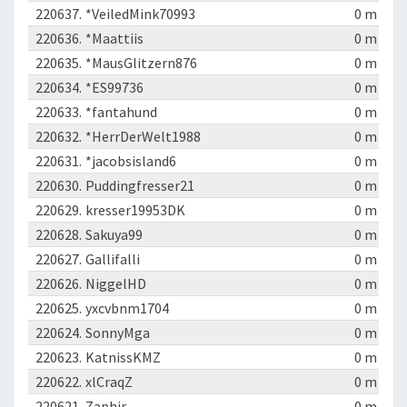
220637.
*VeiledMink70993
0 m
220636.
*Maattiis
0 m
220635.
*MausGlitzern876
0 m
220634.
*ES99736
0 m
220633.
*fantahund
0 m
220632.
*HerrDerWelt1988
0 m
220631.
*jacobsisland6
0 m
220630.
Puddingfresser21
0 m
220629.
kresser19953DK
0 m
220628.
Sakuya99
0 m
220627.
Gallifalli
0 m
220626.
NiggelHD
0 m
220625.
yxcvbnm1704
0 m
220624.
SonnyMga
0 m
220623.
KatnissKMZ
0 m
220622.
xlCraqZ
0 m
220621.
Zaphir
0 m