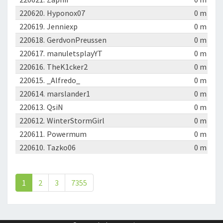
220620.
Hyponox07
0 m
220619.
Jenniexp
0 m
220618.
GerdvonPreussen
0 m
220617.
manuletsplayYT
0 m
220616.
TheK1cker2
0 m
220615.
_Alfredo_
0 m
220614.
marslander1
0 m
220613.
QsiN
0 m
220612.
WinterStormGirl
0 m
220611.
Powermum
0 m
220610.
Tazko06
0 m
1
2
3
7355