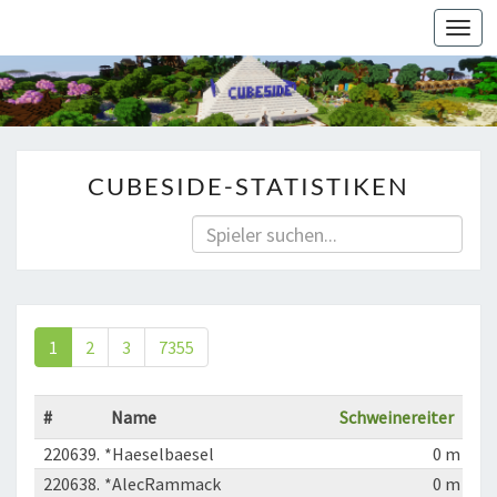
Togg
navi
CUBESIDE-STATISTIKEN
1
2
3
7355
#
Name
Schweinereiter
220639.
*Haeselbaesel
0 m
220638.
*AlecRammack
0 m