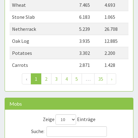
Wheat
7.465
4.693
Stone Slab
6.183
1.065
Netherrack
5.239
26.708
Oak Log
3.935
12.885
Potatoes
3.302
2.200
Carrots
2.871
1.428
‹
1
2
3
4
5
…
35
›
Mobs
Zeige
Einträge
Suche: