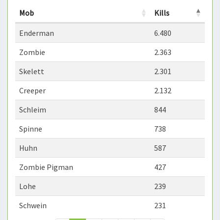
Mob
Kills
Enderman
6.480
Zombie
2.363
Skelett
2.301
Creeper
2.132
Schleim
844
Spinne
738
Huhn
587
Zombie Pigman
427
Lohe
239
Schwein
231