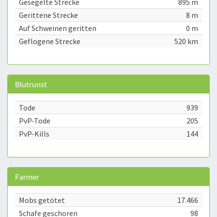
Gesegelte Strecke
895 m
Gerittene Strecke
8 m
Auf Schweinen geritten
0 m
Geflogene Strecke
520 km
Blutrunst
Tode
939
PvP-Tode
205
PvP-Kills
144
Farmer
Mobs getötet
17.466
Schafe geschoren
98