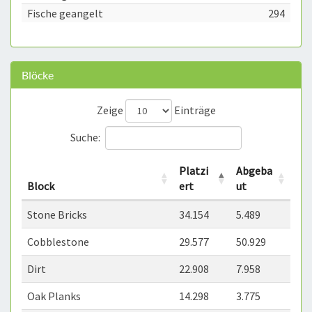
Fische geangelt
294
Blöcke
Zeige
Einträge
Suche:
Platzi
Abgeba
Block
ert
ut
Stone Bricks
34.154
5.489
Cobblestone
29.577
50.929
Dirt
22.908
7.958
Oak Planks
14.298
3.775