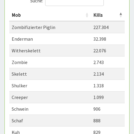
Suche:
Mob
Kills
Zombifizierter Piglin
227.304
Enderman
32.398
Witherskelett
22.076
Zombie
2.743
Skelett
2.134
Shulker
1.318
Creeper
1.099
Schwein
906
Schaf
888
Kuh
829