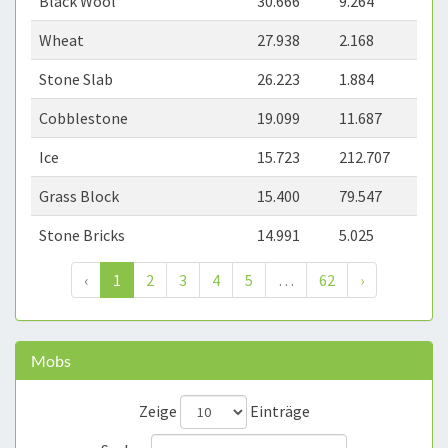
Black Wool
30.666
9.264
Wheat
27.938
2.168
Stone Slab
26.223
1.884
Cobblestone
19.099
11.687
Ice
15.723
212.707
Grass Block
15.400
79.547
Stone Bricks
14.991
5.025
‹
1
2
3
4
5
…
62
›
Mobs
Zeige
Einträge