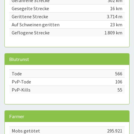
Gefahrene Strecke
302 km
Gesegelte Strecke
16 km
Gerittene Strecke
3.714 m
Auf Schweinen geritten
23 km
Geflogene Strecke
1.809 km
Blutrunst
Tode
566
PvP-Tode
106
PvP-Kills
55
Farmer
Mobs getötet
295.921