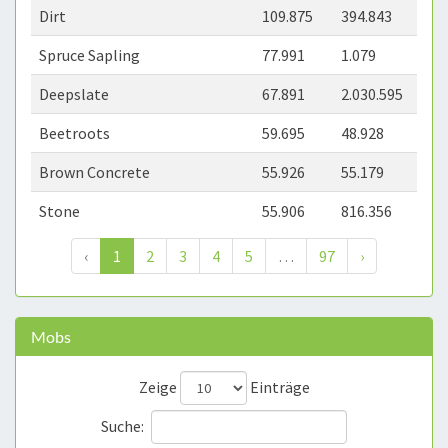
Dirt
109.875
394.843
Spruce Sapling
77.991
1.079
Deepslate
67.891
2.030.595
Beetroots
59.695
48.928
Brown Concrete
55.926
55.179
Stone
55.906
816.356
‹
1
2
3
4
5
…
97
›
Mobs
Zeige
Einträge
Suche: