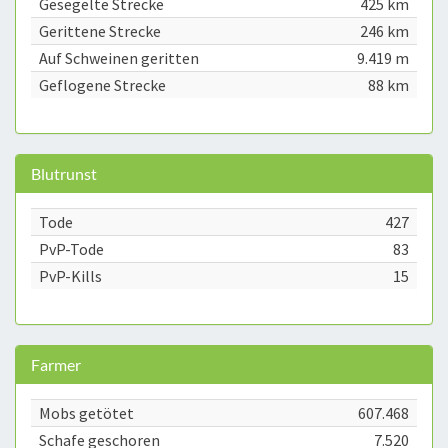
Gesegelte Strecke
425 km
Gerittene Strecke
246 km
Auf Schweinen geritten
9.419 m
Geflogene Strecke
88 km
Blutrunst
Tode
427
PvP-Tode
83
PvP-Kills
15
Farmer
Mobs getötet
607.468
Schafe geschoren
7.520