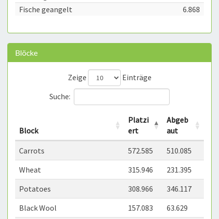
Fische geangelt
6.868
Blöcke
Zeige
Einträge
Suche:
Platzi
Abgeb
Block
ert
aut
Carrots
572.585
510.085
Wheat
315.946
231.395
Potatoes
308.966
346.117
Black Wool
157.083
63.629