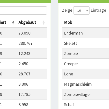
Zeige
Einträge
iert
Abgebaut
Mob
20
73.090
Enderman
21
289.767
Skelett
89
12.243
Zombie
51
2.450
Creeper
70
28.767
Lohe
51
3.806
Magmaschleim
39
17.785
Zombievillager
01
8.958
Schaf