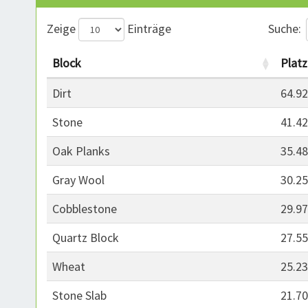
Zeige
Einträge
Suche:
Block
Platz
Dirt
64.9
Stone
41.4
Oak Planks
35.4
Gray Wool
30.2
Cobblestone
29.9
Quartz Block
27.5
Wheat
25.2
Stone Slab
21.7