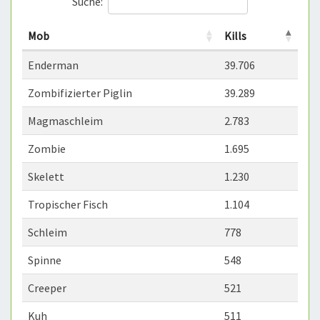
Suche:
Mob
Kills
Enderman
39.706
Zombifizierter Piglin
39.289
Magmaschleim
2.783
Zombie
1.695
Skelett
1.230
Tropischer Fisch
1.104
Schleim
778
Spinne
548
Creeper
521
Kuh
511