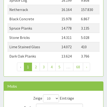
Spruce Log
16.199
9.808
Netherrack
16.164
157.830
Black Concrete
15.978
6.867
Spruce Planks
14.778
3.135
Stone Bricks
14.311
5.028
Lime Stained Glass
14.072
410
Dark Oak Planks
13.624
3.766
‹
1
2
3
4
5
…
68
›
Mobs
Zeige
Einträge