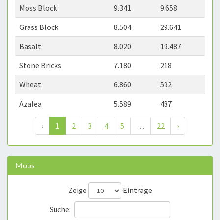
Moss Block
9.341
9.658
Grass Block
8.504
29.641
Basalt
8.020
19.487
Stone Bricks
7.180
218
Wheat
6.860
592
Azalea
5.589
487
‹
1
2
3
4
5
…
22
›
Mobs
Zeige
Einträge
Suche: