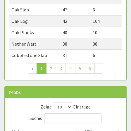
Oak Slab
47
6
Oak Log
42
164
Oak Planks
40
10
Nether Wart
38
38
Cobblestone Slab
31
6
‹
1
2
3
4
5
6
›
Mobs
Zeige
Einträge
Suche: