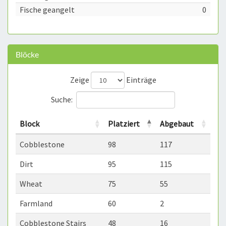
Fische geangelt
0
Blöcke
Zeige
Einträge
Suche:
Block
Platziert
Abgebaut
Cobblestone
98
117
Dirt
95
115
Wheat
75
55
Farmland
60
2
Cobblestone Stairs
48
16