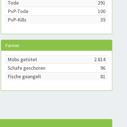
Tode
291
PvP-Tode
100
PvP-Kills
35
Farmer
Mobs getötet
2.814
Schafe geschoren
96
Fische geangelt
81