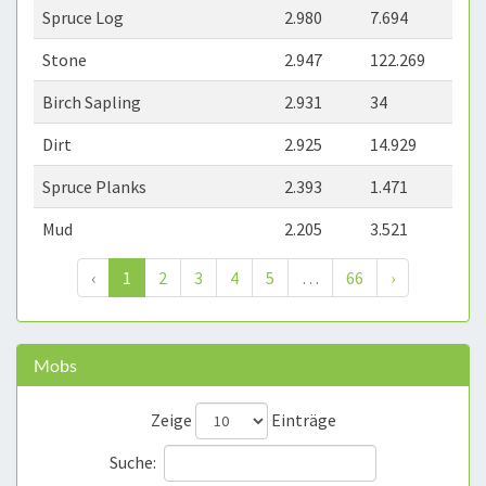
Spruce Log
2.980
7.694
Stone
2.947
122.269
Birch Sapling
2.931
34
Dirt
2.925
14.929
Spruce Planks
2.393
1.471
Mud
2.205
3.521
‹
1
2
3
4
5
…
66
›
Mobs
Zeige
Einträge
Suche: