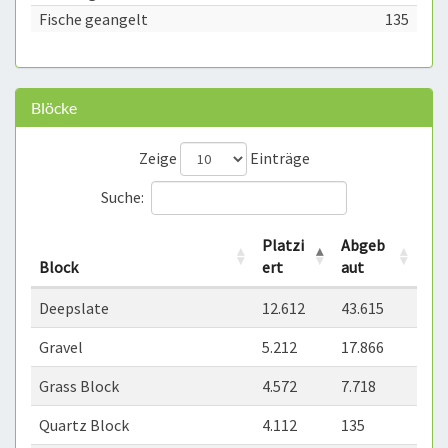
Fische geangelt
135
Blöcke
Zeige
Einträge
Suche:
Platzi
Abgeb
Block
ert
aut
Deepslate
12.612
43.615
Gravel
5.212
17.866
Grass Block
4.572
7.718
Quartz Block
4.112
135