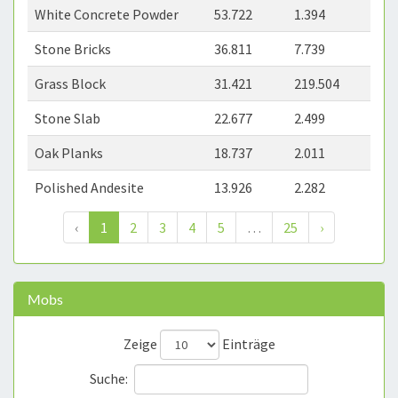
White Concrete Powder
53.722
1.394
Stone Bricks
36.811
7.739
Grass Block
31.421
219.504
Stone Slab
22.677
2.499
Oak Planks
18.737
2.011
Polished Andesite
13.926
2.282
‹
1
2
3
4
5
…
25
›
Mobs
Zeige
Einträge
Suche: