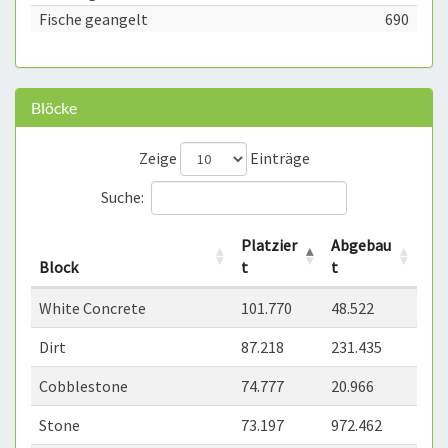
Fische geangelt
690
Blöcke
Zeige
Einträge
Suche:
Platzier
Abgebau
Block
t
t
White Concrete
101.770
48.522
Dirt
87.218
231.435
Cobblestone
74.777
20.966
Stone
73.197
972.462