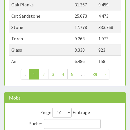
Oak Planks
31.367
9.459
Cut Sandstone
25.673
4.473
Stone
17.778
333.768
Torch
9.263
1.973
Glass
8.330
923
Air
6.486
158
‹
1
2
3
4
5
…
39
›
Mobs
Zeige
Einträge
Suche: