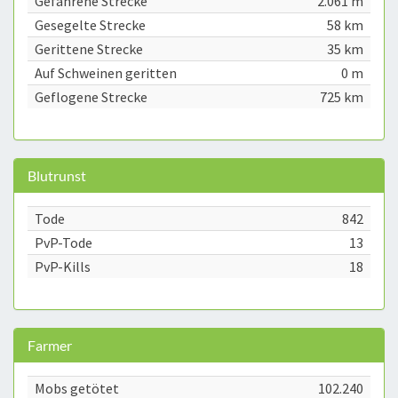
Gefahrene Strecke
2.061 m
Gesegelte Strecke
58 km
Gerittene Strecke
35 km
Auf Schweinen geritten
0 m
Geflogene Strecke
725 km
Blutrunst
Tode
842
PvP-Tode
13
PvP-Kills
18
Farmer
Mobs getötet
102.240