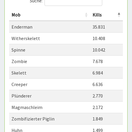
Suche:
Mob
Kills
Enderman
35.831
Witherskelett
10.408
Spinne
10.042
Zombie
7.678
Skelett
6.984
Creeper
6.636
Plünderer
2.770
Magmaschleim
2.172
Zombifizierter Piglin
1.849
Huhn
1.499