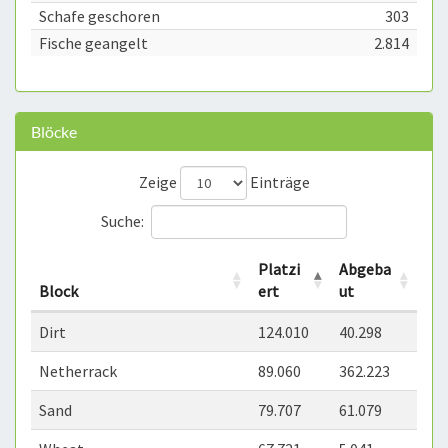
Schafe geschoren
303
Fische geangelt
2.814
Blöcke
Zeige
Einträge
Suche:
Platzi
Abgeba
Block
ert
ut
Dirt
124.010
40.298
Netherrack
89.060
362.223
Sand
79.707
61.079