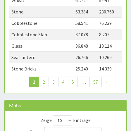
Wheat
67.721
5.041
Stone
63.384
230.760
Cobblestone
58.541
76.239
Cobblestone Slab
37.078
8.207
Glass
36.848
10.114
Sea Lantern
26.766
10.269
Stone Bricks
25.240
14.339
‹
1
2
3
4
5
…
57
›
Mobs
Zeige
Einträge