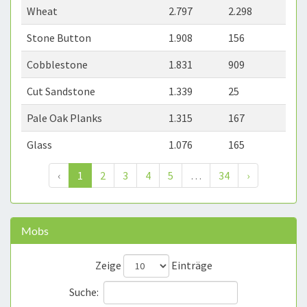
Wheat
2.797
2.298
Stone Button
1.908
156
Cobblestone
1.831
909
Cut Sandstone
1.339
25
Pale Oak Planks
1.315
167
Glass
1.076
165
‹
1
2
3
4
5
…
34
›
Mobs
Zeige
Einträge
Suche: