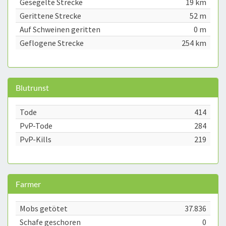
Gesegelte Strecke
19 km
Gerittene Strecke
52 m
Auf Schweinen geritten
0 m
Geflogene Strecke
254 km
Blutrunst
Tode
414
PvP-Tode
284
PvP-Kills
219
Farmer
Mobs getötet
37.836
Schafe geschoren
0