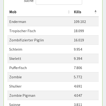
Suche:
Mob
Kills
Enderman
109.102
Tropischer Fisch
18.099
Zombifizierter Piglin
16.019
Schleim
9.954
Skelett
9.394
Pufferfisch
7.806
Zombie
5.772
Shulker
4.691
Zombie Pigman
4.047
Spinne
3.811