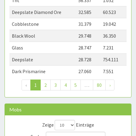
Tnt
56.337
1.032
Deepslate Diamond Ore
32.585
60.523
Cobblestone
31.379
19.042
Black Wool
29.748
36.350
Glass
28.747
7.231
Deepslate
28.728
754.111
Dark Prismarine
27.060
7.551
‹
1
2
3
4
5
…
80
›
Mobs
Zeige
Einträge