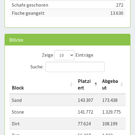
Schafe geschoren
272
Fische geangelt
13.630
Blöcke
Zeige
Einträge
Suche:
Platzi
Abgeba
Block
ert
ut
Sand
143.307
173.438
Stone
141.772
1.329.775
Dirt
77.624
108.199