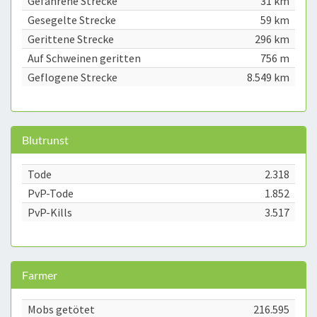
Gefahrene Strecke
31 km
Gesegelte Strecke
59 km
Gerittene Strecke
296 km
Auf Schweinen geritten
756 m
Geflogene Strecke
8.549 km
Blutrunst
Tode
2.318
PvP-Tode
1.852
PvP-Kills
3.517
Farmer
Mobs getötet
216.595