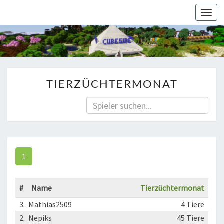
Togg
navi
TIERZÜCHTERMONAT
1
#
Name
Tierzüchtermonat
3.
Mathias2509
4 Tiere
2.
Nepiks
45 Tiere